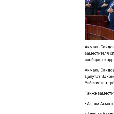
Акмаль Саидов
заместителя с
сообщает корр
Акмаль Саидов
Депутат Закон
Узбекистан трё
Также замести
• Актам Ахмат