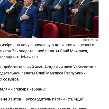
president.uz
 избран на новую введенную должность – первого
пикера Законодательной палаты Олий Мажлиса,
еспондент UzNews.uz.
 - действительный член Академии наук Узбекистана.
одательной палаты Олий Мажлиса Республики
х созывов.
телями спикера избраны:
ович Хаитов – руководитель партии «УзЛиДеП»;