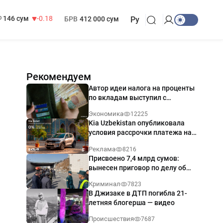
13 749 сум
32.19
МРОТ
1 271 000 сум
146 сум
-0.18
БРВ
412 000 сум
Ру
Рекомендуем
Автор идеи налога на проценты
по вкладам выступил с
разъяснением
Экономика
12225
Kia Uzbekistan опубликовала
условия рассрочки платежа на
Kia Sonet со ставкой от 0%
Реклама
8216
годовых
Присвоено 7,4 млрд сумов:
вынесен приговор по делу об
обрушении путепровода в
Криминал
7823
Ташкенте
В Джизаке в ДТП погибла 21-
летняя блогерша — видео
Происшествия
7687