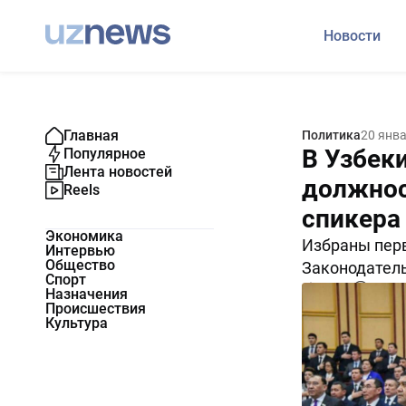
Новости
Главная
Политика
20 янв
В Узбек
Популярное
Лента новостей
должнос
Reels
спикера
Экономика
Избраны перв
Интервью
Общество
Законодател
Спорт
14278
0
Назначения
Происшествия
Культура