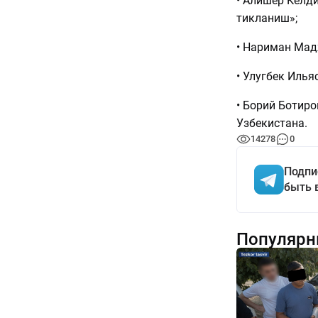
• Алишер Келд
тикланиш»;
• Нариман Мад
• Улугбек Илья
• Борий Ботир
Узбекистана.
14278
0
Подпи
быть 
Популярн