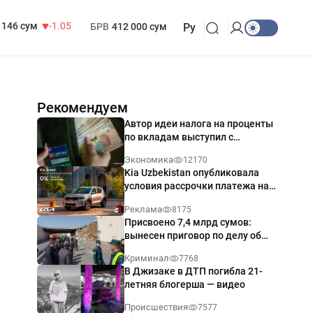
13 717 сум
-25.83
МРОТ
1 271 000 сум
146 сум
-1.05
БРВ
412 000 сум
Ру
Рекомендуем
Автор идеи налога на проценты
по вкладам выступил с
разъяснением
Экономика
12170
Kia Uzbekistan опубликовала
условия рассрочки платежа на
Kia Sonet со ставкой от 0%
Реклама
8175
годовых
Присвоено 7,4 млрд сумов:
вынесен приговор по делу об
обрушении путепровода в
Криминал
7768
Ташкенте
В Джизаке в ДТП погибла 21-
летняя блогерша — видео
Происшествия
7577