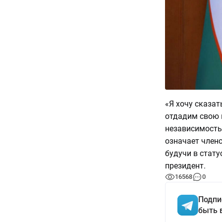
«Я хочу сказат
отдадим свою н
независимость?
означает членс
будучи в стату
президент.
16568
0
Подпи
быть 