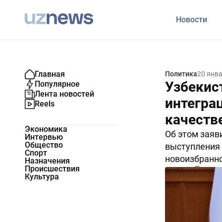
Новости
Главная
Политика
20 янв
Узбекис
Популярное
Лента новостей
интегра
Reels
качеств
Экономика
Об этом заяв
Интервью
Общество
выступления 
Спорт
новоизбранно
Назначения
Происшествия
16568
0
Культура