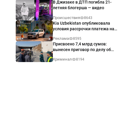
В Джизаке в ДТП погибла 21-
летняя блогерша — видео
Происшествия
8643
Kia Uzbekistan опубликовала
условия рассрочки платежа на
Kia Sonet со ставкой от 0%
Реклама
8595
годовых
Присвоено 7,4 млрд сумов:
вынесен приговор по делу об
обрушении путепровода в
Криминал
8194
Ташкенте