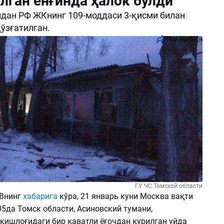
лган ёнғинда ҳалок бўлди
дан РФ ЖКнинг 109-моддаси 3-қисми билан
ўзғатилган.
Поделиться
ГУ ЧС Томской области
ВВнинг
хабарига
кўра, 21 январь куни Москва вақти
05да Томск области, Асиновский тумани,
қишлоғидаги бир қаватли ёғочдан қурилган уйда