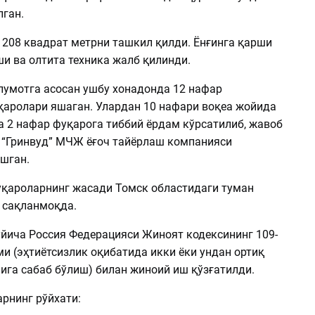
лган.
 208 квадрат метрни ташкил қилди. Ёнғинга қарши
и ва олтита техника жалб қилинди.
умотга асосан ушбу хонадонда 12 нафар
қаролари яшаган. Улардан 10 нафари воқеа жойида
а 2 нафар фуқарога тиббий ёрдам кўрсатилиб, жавоб
р “Гринвуд” МЧЖ ёғоч тайёрлаш компанияси
шган.
уқароларнинг жасади Томск областидаги туман
 сақланмоқда.
ўйича Россия Федерацияси Жиноят кодексининг 109-
и (эҳтиётсизлик оқибатида икки ёки ундан ортиқ
ига сабаб бўлиш) билан жиноий иш қўзғатилди.
рнинг рўйхати: