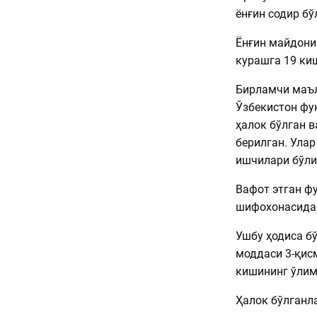
ёнғин содир бў
Ёнғин майдони
курашга 19 киш
Бирламчи маъл
Ўзбекистон фу
ҳалок бўлган в
берилган. Ула
ишчилари бўли
Вафот этган ф
шифохонасида
Ушбу ҳодиса б
моддаси 3-қисм
кишининг ўлим
Ҳалок бўлганла