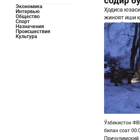
содир бў
Экономика
Ҳодиса юзаси
Интервью
Общество
жиноят иши қ
Спорт
2347
0
Назначения
Происшествия
Культура
Ўзбекистон Ф
билан соат 00:
Причулимский 