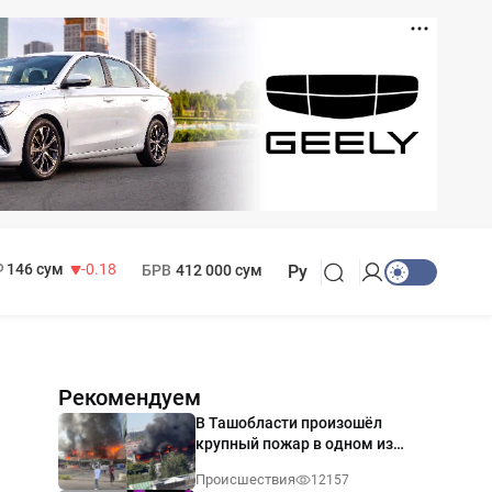
11 916 сум
28.92
13 749 сум
32.19
МРОТ
1 271 000 сум
146 сум
-0.18
БРВ
412 000 сум
Ру
Рекомендуем
В Ташобласти произошёл
крупный пожар в одном из
магазинов — видео
Происшествия
12157