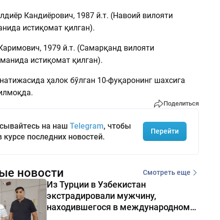
диёр Кандиёрович, 1987 й.т. (Навоий вилояти
анида истиқомат қилган).
аримович, 1979 й.т. (Самарқанд вилояти
уманида истиқомат қилган).
 натижасида ҳалок бўлган 10-фуқаронинг шахсига
илмоқда.
Поделиться
сывайтесь на наш
Telegram
, чтобы
Перейти
в курсе последних новостей.
ые новости
Смотреть еще
Из Турции в Узбекистан
экстрадировали мужчину,
находившегося в международном
розыске