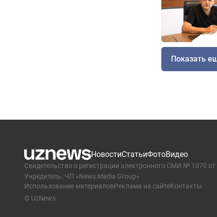
Показать е
Новости
Статьи
Фото
Видео
Свидетельство о регистрации электронного СМИ № 1070 от 
Учредитель: ЧП «News Media Group»
Использование материалов
Реклама на сайте
Контакты
© UzNews