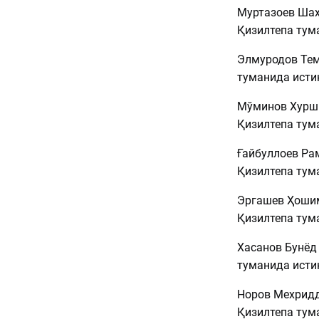
Муртазоев Шаҳз
Қизилтепа тум
Элмуродов Тему
туманида исти
Мўминов Хурши
Қизилтепа тум
Ғайбуллоев Рам
Қизилтепа тум
Эргашев Ҳошимж
Қизилтепа тум
Хасанов Бунёд 
туманида исти
Норов Мехридди
Қизилтепа тум