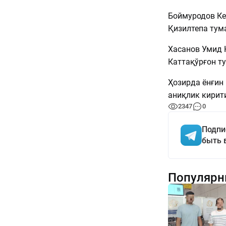
Боймуродов Кел
Қизилтепа тум
Хасанов Умид К
Каттақўрғон т
Ҳозирда ёнғин
аниқлик кирит
2347
0
Подпи
быть 
Популярн