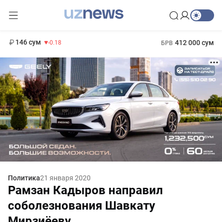
11 916 сум
28.92
13 749 сум
1 271 000 сум
32.19
МРОТ
146 сум
412 000 сум
-0.18
БРВ
Политика
21 января 2020
Рамзан Кадыров направил
соболезнования Шавкату
Мирзиёеву