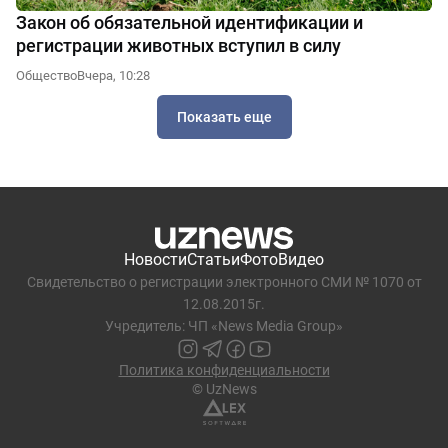
Закон об обязательной идентификации и
регистрации животных вступил в силу
Общество
Вчера, 10:28
Показать еще
Новости
Статьи
Фото
Видео
Свидетельство о регистрации электронного СМИ № 1070 от
12.08.2015г.
Учредитель: ЧП «News Media Group»
Политика конфиденциальности
© UzNews