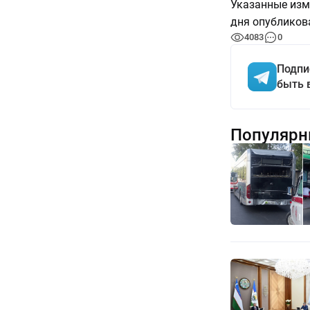
Указанные изме
дня опубликова
4083
0
Подпи
быть 
Популярн