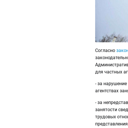
Согласно
зако
законодательны
Административ
для частных аг
- за нарушени
агентствах зан
- за непредст
занятости свед
трудовых отно
представления