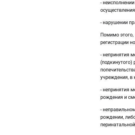
- неисполнени
осуществления
- нарушении пр
Помимо этого,
регистрации но
- непринятия м
(подкинутого)
попечительств
учреждения, в 
- непринятия 
рождения и см
- неправильно
рождении, либо
перинатальной