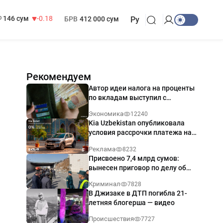
13 749 сум
32.19
МРОТ
1 271 000 сум
146 сум
-0.18
БРВ
412 000 сум
Ру
Рекомендуем
Автор идеи налога на проценты
по вкладам выступил с
разъяснением
Экономика
12240
Kia Uzbekistan опубликовала
условия рассрочки платежа на
Kia Sonet со ставкой от 0%
Реклама
8232
годовых
Присвоено 7,4 млрд сумов:
вынесен приговор по делу об
обрушении путепровода в
Криминал
7828
Ташкенте
В Джизаке в ДТП погибла 21-
летняя блогерша — видео
Происшествия
7727