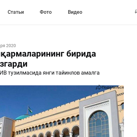
Статьи
Фото
Видео
аря 2020
қармаларининг бирида
ўзгарди
ИВ тузилмасида янги тайинлов амалга
Поделиться