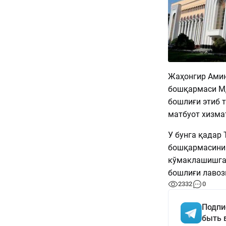
Жаҳонгир Амин
бошқармаси М
бошлиғи этиб 
матбуот хизм
У бунга қадар
бошқармасинин
кўмаклашишга 
бошлиғи лавоз
2332
0
Подпи
быть 