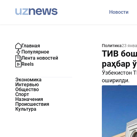
Новости
Главная
Политика
23 янв
ТИВ бош
Популярное
Лента новостей
раҳбар 
Reels
Ўзбекистон Т
Экономика
оширилди.
Интервью
2332
0
Общество
Спорт
Назначения
Происшествия
Культура