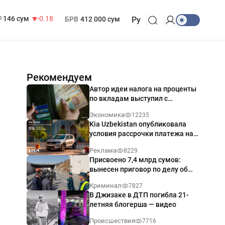
13 749 сум
32.19
МРОТ
1 271 000 сум
146 сум
-0.18
БРВ
412 000 сум
Ру
Рекомендуем
Автор идеи налога на проценты
по вкладам выступил с
разъяснением
Экономика
12235
Kia Uzbekistan опубликовала
условия рассрочки платежа на
Kia Sonet со ставкой от 0%
Реклама
8229
годовых
Присвоено 7,4 млрд сумов:
вынесен приговор по делу об
обрушении путепровода в
Криминал
7827
Ташкенте
В Джизаке в ДТП погибла 21-
летняя блогерша — видео
Происшествия
7716