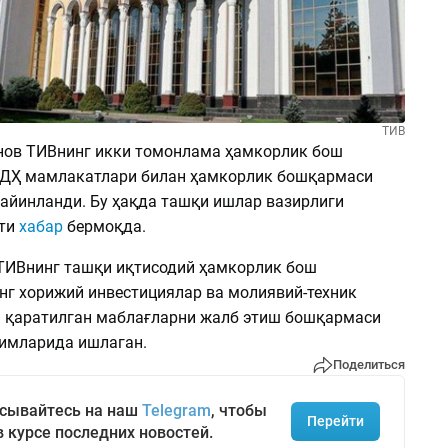
ТИВ
ов ТИВнинг икки томонлама ҳамкорлик бош
ДҲ мамлакатлари билан ҳамкорлик бошқармаси
тайинланди. Бу ҳақда ташқи ишлар вазирлиги
ати
хабар
бермоқда.
 ТИВнинг ташқи иқтисодий ҳамкорлик бош
г хорижий инвестициялар ва молиявий-техник
қаратилган маблағларни жалб этиш бошқармаси
имларида ишлаган.
Поделиться
сывайтесь на наш
Telegram
, чтобы
Перейти
в курсе последних новостей.