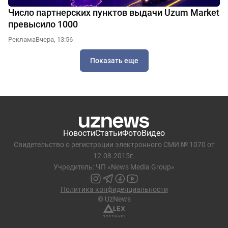
Число партнерских пунктов выдачи Uzum Market
превысило 1000
Реклама
Вчера, 13:56
Показать еще
Новости
Статьи
Фото
Видео
Свидетельство о регистрации электронного СМИ № 1070 от
12.08.2015г.
Учредитель: ЧП «News Media Group»
Политика конфиденциальности
© UzNews