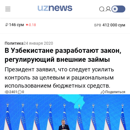
11 916 сум
28.92
13 749 сум
1 271 000 сум
32.19
МРОТ
146 сум
412 000 сум
-0.18
БРВ
Политика
24 января 2020
В Узбекистане разработают закон,
регулирующий внешние займы
Президент заявил, что следует усилить
контроль за целевым и рациональным
использованием бюджетных средств.
2401
0
Поделиться