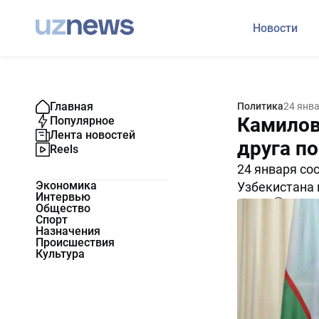
Новости
Главная
Политика
24 янв
Камилов
Популярное
Лента новостей
друга п
Reels
24 января со
Экономика
Узбекистана 
Интервью
4323
0
Общество
Спорт
Назначения
Происшествия
Культура