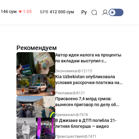
13 717 сум
-25.83
МРОТ
1 271 000 сум
146 сум
-1.05
БРВ
412 000 сум
Ру
Рекомендуем
Автор идеи налога на проценты
по вкладам выступил с
разъяснением
Экономика
12115
Kia Uzbekistan опубликовала
условия рассрочки платежа на
Kia Sonet со ставкой от 0%
Реклама
8121
годовых
Присвоено 7,4 млрд сумов:
вынесен приговор по делу об
обрушении путепровода в
Криминал
7676
Ташкенте
В Джизаке в ДТП погибла 21-
летняя блогерша — видео
Происшествия
7471