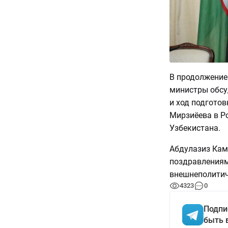
В продолжение 
министры обсу
и ход подгото
Мирзиёева в Р
Узбекистана.
Абдулазиз Кам
поздравлениям
внешнеполитич
4323
0
Подпи
быть 