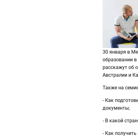
30 января в М
образовании в
расскажут об о
Австралии и Ка
Также на семин
- Как подготов
документы;
- В какой стра
- Как получить