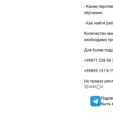
- Какие персп
обучения;
- Как найти ра
Количество мес
необходимо пр
Для более под
+99871 238 94 
+99895 197 8 1
На правах рек
3253
0
Подпи
быть 