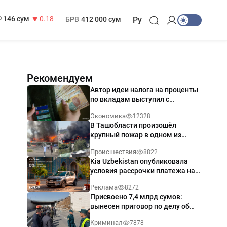
13 749 сум
32.19
МРОТ
1 271 000 сум
146 сум
-0.18
БРВ
412 000 сум
Ру
Рекомендуем
Автор идеи налога на проценты
по вкладам выступил с
разъяснением
Экономика
12328
В Ташобласти произошёл
крупный пожар в одном из
магазинов — видео
Происшествия
8822
Kia Uzbekistan опубликовала
условия рассрочки платежа на
Kia Sonet со ставкой от 0%
Реклама
8272
годовых
Присвоено 7,4 млрд сумов:
вынесен приговор по делу об
обрушении путепровода в
Криминал
7878
Ташкенте