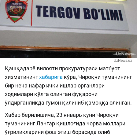
UzNews.uz
Қашқадарё вилояти прокуратураси матбуот
хизматининг
хабарига
кўра, Чироқчи туманининг
бир неча нафар ички ишлар органлари
ходимлари қўлга олинган фуқарони
ўлдирганликда гумон қилиниб қамоққа олинган.
Хабар берилишича, 23 январь куни Чироқчи
туманининг Лангар қишлоғида чорва моллари
ўғриликларини фош этиш борасида олиб