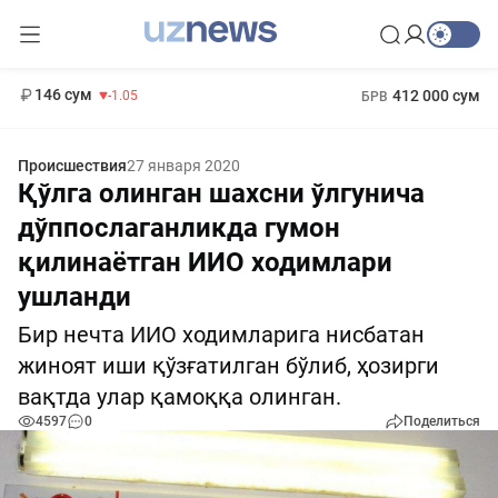
11 887 сум
-55.49
13 717 сум
1 271 000 сум
-25.83
МРОТ
146 сум
412 000 сум
-1.05
БРВ
Происшествия
27 января 2020
Қўлга олинган шахсни ўлгунича
дўппослаганликда гумон
қилинаётган ИИО ходимлари
ушланди
Бир нечта ИИО ходимларига нисбатан
жиноят иши қўзғатилган бўлиб, ҳозирги
вақтда улар қамоққа олинган.
4597
0
Поделиться