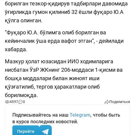
борилган тезкор-қидирув тадбирлари давомида
ўғирликда гумон қилиниб 32 ёшли фуқаро Ю.А
қўлга олинган.
“Фуқаро Ю.А. бўлимга олиб борилган ва
кейинчалик ўша ерда вафот этган“, - дейилади
хабарда.
Мазкур ҳолат юзасидан ИИО ходимларига
нисбатан ЎзР ЖКнинг 206-моддаси 1-қисми ва
бошқа моддалари билан жиноят иши
қўзғатилиб, тергов ҳаракатлари олиб
борилмоқда.
4597
0
Поделиться
Подписывайтесь на наш
Telegram
, чтобы быть
в курсе последних новостей.
Перейти