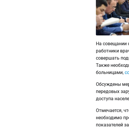
На совещании 
работники вра
совершать под
Также необход
больницами,
с
Обсуждены мер
передовых зар
доступа населе
Отмечается, ч
необходимо пр
показателей з