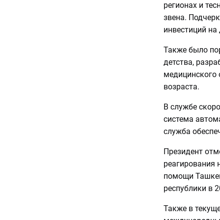
регионах и те
звена. Подчер
инвестиций на
Также было по
детства, разра
медицинского 
возраста.
В службе скор
система автом
служба обеспе
Президент отме
реагирования 
помощи Ташкен
республики в 2
Также в текуще