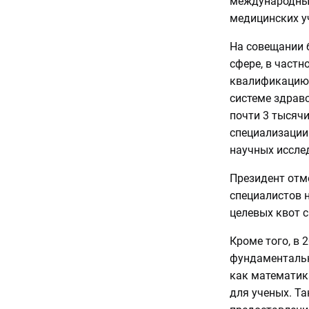
международных
медицинских у
На совещании 
сфере, в частн
квалификацию 
системе здраво
почти 3 тысячи
специализации.
научных иссле
Президент отм
специалистов 
целевых квот с
Кроме того, в 
фундаментальн
как математика
для ученых. Т