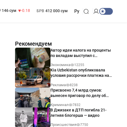
13 749 сум
32.19
МРОТ
1 271 000 сум
146 сум
-0.18
БРВ
412 000 сум
Ру
Рекомендуем
Автор идеи налога на проценты
по вкладам выступил с
разъяснением
Экономика
12255
Kia Uzbekistan опубликовала
условия рассрочки платежа на
Kia Sonet со ставкой от 0%
Реклама
8238
годовых
Присвоено 7,4 млрд сумов:
вынесен приговор по делу об
обрушении путепровода в
Криминал
7832
Ташкенте
В Джизаке в ДТП погибла 21-
летняя блогерша — видео
Происшествия
7750