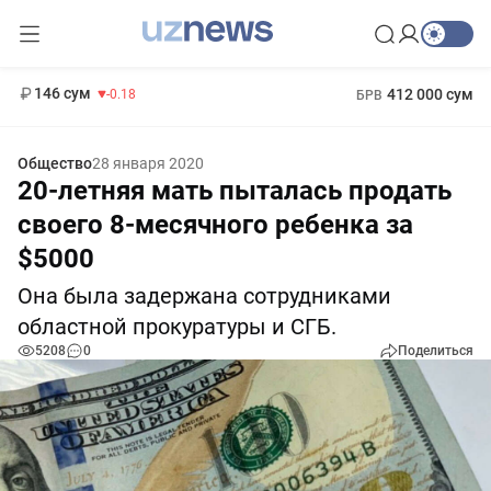
11 916 сум
28.92
13 749 сум
1 271 000 сум
32.19
МРОТ
146 сум
412 000 сум
-0.18
БРВ
Общество
28 января 2020
20-летняя мать пыталась продать
своего 8-месячного ребенка за
$5000
Она была задержана сотрудниками
областной прокуратуры и СГБ.
5208
0
Поделиться