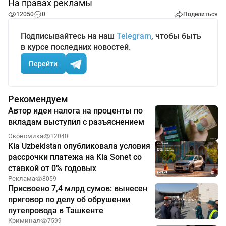
На правах рекламы
12050
0
Поделиться
Подписывайтесь на наш
Telegram
, чтобы быть
в курсе последних новостей.
Перейти
Рекомендуем
Автор идеи налога на проценты по
вкладам выступил с разъяснением
Экономика
12040
Kia Uzbekistan опубликовала условия
рассрочки платежа на Kia Sonet со
ставкой от 0% годовых
Реклама
8059
Присвоено 7,4 млрд сумов: вынесен
приговор по делу об обрушении
путепровода в Ташкенте
Криминал
7599