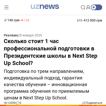
11 887 сум
-55.49
13 717 сум
1 271 000 сум
-25.83
МРОТ
146 сум
412 000 сум
-1.05
БРВ
Реклама
28 января 2020
Сколько стоит 1 час
профессиональной подготовки в
Президентские школы в Next Step
Up School?
Подготовка по трем направлениям,
индивидуальный подход, гарантия
качества обучения – инновационная
программа обучения по приемлемым
ценам в Next Step Up School.
12050
0
Поделиться