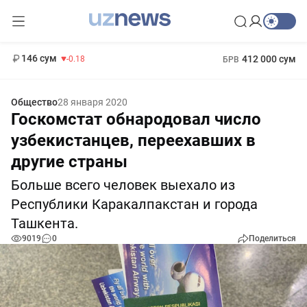
11 916 сум
28.92
13 749 сум
1 271 000 сум
32.19
МРОТ
146 сум
412 000 сум
-0.18
БРВ
Общество
28 января 2020
Госкомстат обнародовал число
узбекистанцев, переехавших в
другие страны
Больше всего человек выехало из
Республики Каракалпакстан и города
Ташкента.
9019
0
Поделиться