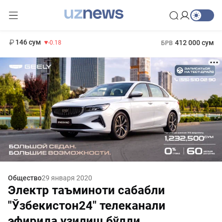
11 916 сум
28.92
13 749 сум
1 271 000 сум
32.19
МРОТ
146 сум
412 000 сум
-0.18
БРВ
Общество
29 января 2020
Электр таъминоти сабабли
"Ўзбекистон24" телеканали
эфирида узилиш бўлди