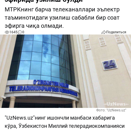
МТРКнинг барча телеканаллари эълектр
таъминотидаги узилиш сабабли бир соат
эфирга чиқа олмади.
1645
0
Поделиться
Фото: "UzNews.uz"
"UzNews.uz"нинг ишончли манбаси хабарига
кўра, Ўзбекистон Миллий телерадиокомпанияси