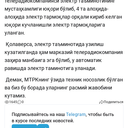
телерадиокомпанияси электр таъминотининг
мустаҳкамлиги юқори бўлиб, 4 та алоҳида-
алоҳида электр тармоқлар орқали кириб келган
юқори кучланишли электр тармоқларига
уланган.
Қолаверса, электр таъминотида узилиш
кузатилганда ҳам марказий телерадиокомпания
заҳира манбаига эга бўлиб, у автоматик
равишда электр таминотига уланади.
Демак, МТРКнинг ўзида техник носозлик бўлган
ва биз бу борада уларнинг расмий жавобини
кутамиз.
1645
0
Поделиться
Подписывайтесь на наш
Telegram
, чтобы быть
в курсе последних новостей.