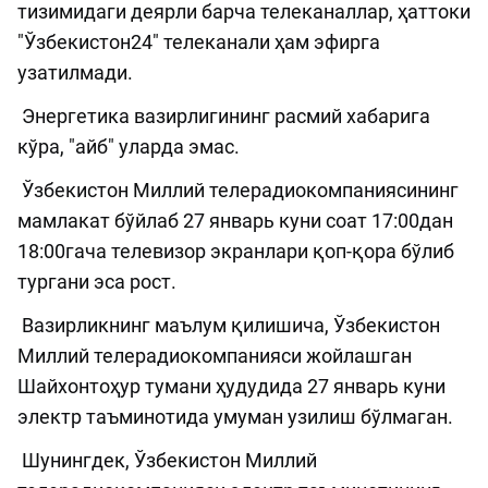
тизимидаги деярли барча телеканаллар, ҳаттоки
"Ўзбекистон24" телеканали ҳам эфирга
узатилмади.
Энергетика вазирлигининг расмий хабарига
кўра, "айб" уларда эмас.
Ўзбекистон Миллий телерадиокомпаниясининг
мамлакат бўйлаб 27 январь куни соат 17:00дан
18:00гача телевизор экранлари қоп-қора бўлиб
тургани эса рост.
Вазирликнинг маълум қилишича, Ўзбекистон
Миллий телерадиокомпанияси жойлашган
Шайхонтоҳур тумани ҳудудида 27 январь куни
электр таъминотида умуман узилиш бўлмаган.
Шунингдек, Ўзбекистон Миллий