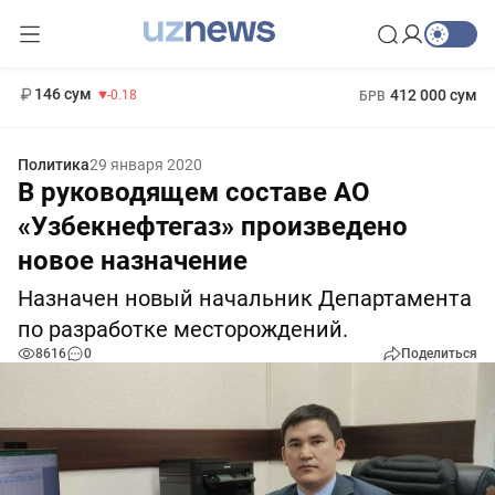
11 916 сум
28.92
13 749 сум
1 271 000 сум
32.19
МРОТ
146 сум
412 000 сум
-0.18
БРВ
Политика
29 января 2020
В руководящем составе АО
«Узбекнефтегаз» произведено
новое назначение
Назначен новый начальник Департамента
по разработке месторождений.
8616
0
Поделиться