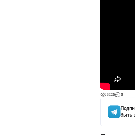
5225
0
Подпи
быть 