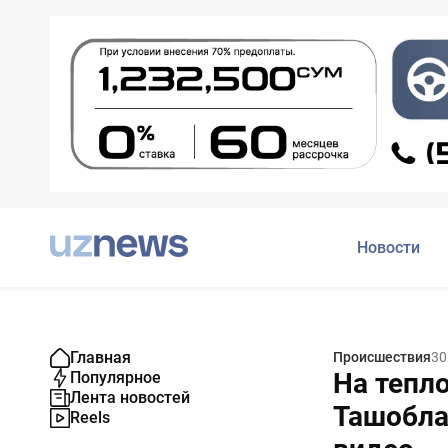
Новости
Главная
Происшествия
30
На тепл
Популярное
Лента новостей
Ташобла
Reels