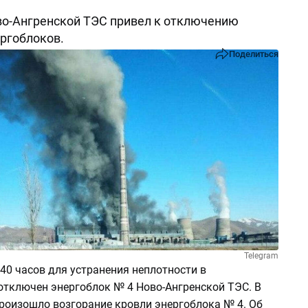
о-Ангренской ТЭС привел к отключению
ергоблоков.
Поделиться
Telegram
.40 часов для устранения неплотности в
отключен энергоблок № 4 Ново-Ангренской ТЭС. В
произошло возгорание кровли энергоблока № 4. Об