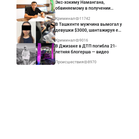
Экс-хокиму Намангана,
обвиняемому в получении
взятки $60 тыс., вынесли
Криминал
11742
приговор
В Ташкенте мужчина вымогал у
девушки $3000, шантажируя её
интимными фото — видео
Криминал
9016
В Джизаке в ДТП погибла 21-
летняя блогерша — видео
Происшествия
8970