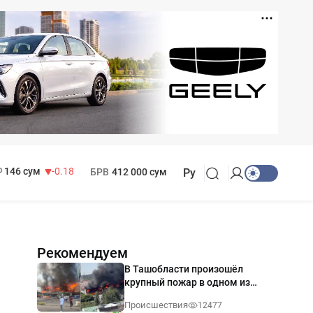
11 916 сум
28.92
13 749 сум
32.19
МРОТ
1 271 000 сум
146 сум
-0.18
БРВ
412 000 сум
Ру
Рекомендуем
В Ташобласти произошёл
крупный пожар в одном из
магазинов — видео
Происшествия
12477