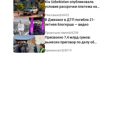
Kia Uzbekistan опубликовала
условия рассрочки платежа на
Kia Sonet со ставкой от 0%
Реклама
8453
годовых
В Джизаке в ДТП погибла 21-
летняя блогерша — видео
Происшествия
8298
Присвоено 7,4 млрд сумов:
вынесен приговор по делу об
обрушении путепровода в
Криминал
8019
Ташкенте