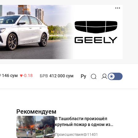
11 916 сум
28.92
13 749 сум
32.19
МРОТ
1 271 000 сум
146 сум
-0.18
БРВ
412 000 сум
Ру
Рекомендуем
В Ташобласти произошёл
крупный пожар в одном из
магазинов — видео
Происшествия
11401