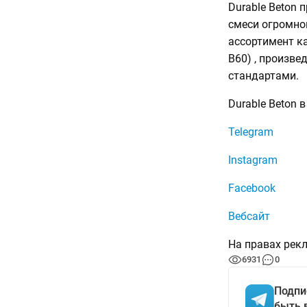
Durable Beton 
смеси огромно
ассортимент ка
B60) , произв
стандартами.
Durable Beton 
Telegram
Instagram
Facebook
Вебсайт
На правах рек
6931
0
Подпи
быть 