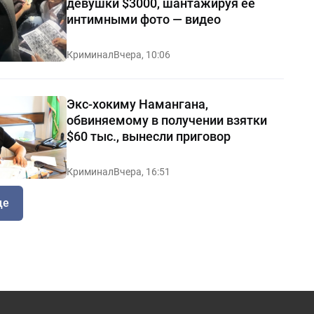
девушки $3000, шантажируя её
интимными фото — видео
Криминал
Вчера, 10:06
Экс-хокиму Намангана,
обвиняемому в получении взятки
$60 тыс., вынесли приговор
Криминал
Вчера, 16:51
ще