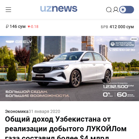
11 916 сум
28.92
13 749 сум
1 271 000 сум
32.19
МРОТ
146 сум
412 000 сум
-0.18
БРВ
Экономика
31 января 2020
Общий доход Узбекистана от
реализации добытого ЛУКОЙЛом
газа составил более $4 млрд