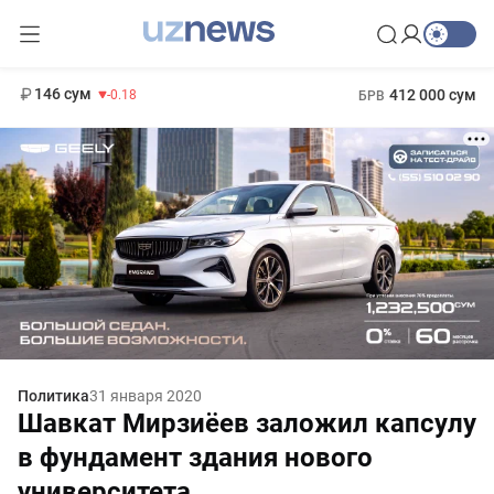
11 916 сум
28.92
13 749 сум
1 271 000 сум
32.19
МРОТ
146 сум
412 000 сум
-0.18
БРВ
Политика
31 января 2020
Шавкат Мирзиёев заложил капсулу
в фундамент здания нового
университета