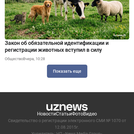
Закон об обязательной идентификации и
регистрации животных вступил в силу
Общество
Вчера, 10:28
Показать еще
Новости
Статьи
Фото
Видео
Свидетельство о регистрации электронного СМИ № 1070 от
12.08.2015г.
Учредитель: ЧП «News Media Group»