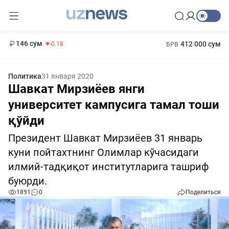
11 916 сум
28.92
13 749 сум
1 271 000 сум
32.19
МРОТ
146 сум
412 000 сум
-0.18
БРВ
Политика
31 января 2020
Шавкат Мирзиёев янги
университет кампусига тамал тоши
қўйди
Президент Шавкат Мирзиёев 31 январь
куни пойтахтнинг Олимлар кўчасидаги
илмий-тадқиқот институтларига ташриф
буюрди.
1891
0
Поделиться