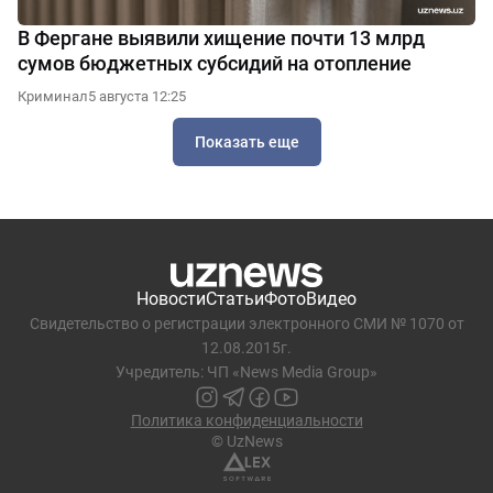
В Фергане выявили хищение почти 13 млрд
сумов бюджетных субсидий на отопление
Криминал
5 августа 12:25
Показать еще
Новости
Статьи
Фото
Видео
Свидетельство о регистрации электронного СМИ № 1070 от
12.08.2015г.
Учредитель: ЧП «News Media Group»
Политика конфиденциальности
© UzNews