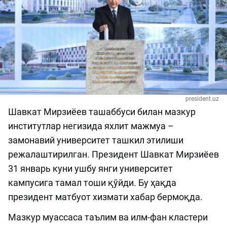
president.uz
Шавкат Мирзиёев ташаббуси билан мазкур
институтлар негизида яхлит мажмуа –
замонавий университет ташкил этилиши
режалаштирилган. Президент Шавкат Мирзиёев
31 январь куни ушбу янги университет
кампусига тамал тоши қўйди. Бу ҳақда
президент матбуот хизмати хабар бермоқда.
Мазкур муассаса таълим ва илм-фан кластери