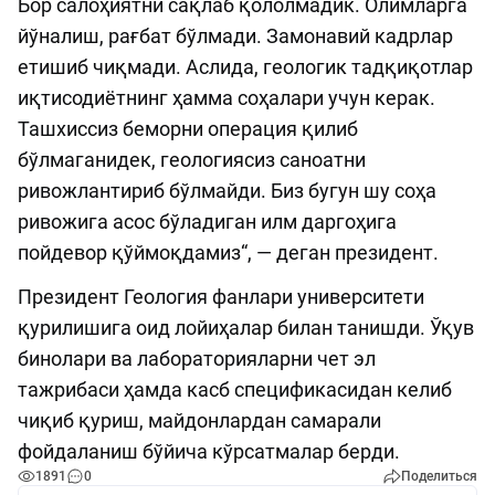
Бор салоҳиятни сақлаб қололмадик. Олимларга
йўналиш, рағбат бўлмади. Замонавий кадрлар
етишиб чиқмади. Аслида, геологик тадқиқотлар
иқтисодиётнинг ҳамма соҳалари учун керак.
Ташхиссиз беморни операция қилиб
бўлмаганидек, геологиясиз саноатни
ривожлантириб бўлмайди. Биз бугун шу соҳа
ривожига асос бўладиган илм даргоҳига
пойдевор қўймоқдамиз“, — деган президент.
Президент Геология фанлари университети
қурилишига оид лойиҳалар билан танишди. Ўқув
бинолари ва лабораторияларни чет эл
тажрибаси ҳамда касб спецификасидан келиб
чиқиб қуриш, майдонлардан самарали
фойдаланиш бўйича кўрсатмалар берди.
1891
0
Поделиться