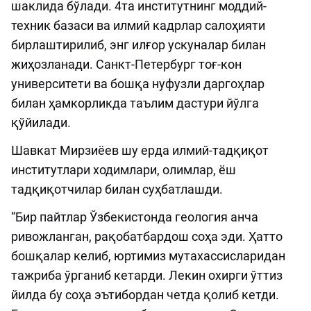
шаклида бўлади. 4та институтнинг моддий-
техник базаси ва илмий кадрлар салоҳияти
бирлаштирилиб, энг илғор ускуналар билан
жиҳозланади. Санкт-Петербург тоғ-кон
университети ва бошқа нуфузли даргоҳлар
билан ҳамкорликда таълим дастури йўлга
қўйилади.
Шавкат Мирзиёев шу ерда илмий-тадқиқот
институтлари ходимлари, олимлар, ёш
тадқиқотчилар билан суҳбатлашди.
“Бир пайтлар Ўзбекистонда геология анча
ривожланган, рақобатбардош соҳа эди. Ҳатто
бошқалар келиб, юртимиз мутахассисларидан
тажриба ўрганиб кетарди. Лекин охирги ўттиз
йилда бу соҳа эътибордан четда қолиб кетди.