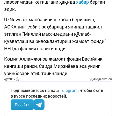
лавозимидан кетишгани ҳақида
хабар
берган
эдик.
UzNews.uz манбасининг хабар беришича,
АОКАнинг собиқ раҳбарлари яқинда ташкил
этилган “Миллий масс-медиани қўллаб-
қувватлаш ва ривожлантириш жамоат фонди“
ННТда фаолият юритишади.
Комил Алламжонов жамоат фонди Васийлик
кенгаши раиси, Саида Мирзиёева эса унинг
ўринбосари этиб тайинланди.
2817
0
Поделиться
Подписывайтесь на наш
Telegram
, чтобы быть
в курсе последних новостей.
Перейти