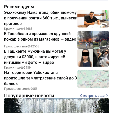
Рекомендуем
Экс-хокиму Намангана, обвиняемому
в получении взятки $60 тыс., вынесли
приговор
Криминал
12688
В Ташобласти произошёл крупный
пожар в одном из магазинов — видео
Происшествия
12558
В Ташкенте мужчина вымогал у
девушки $3000, шантажируя её
интимными фото — видео
Криминал
9489
На территории Узбекистана
произошло землетрясение силой до 3
баллов
Происшествия
9058
Популярные новости
Смотреть еще