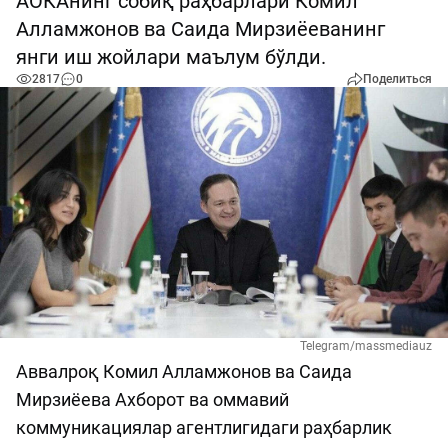
АОКАнинг собиқ раҳбарлари Комил
Алламжонов ва Саида Мирзиёеванинг
янги иш жойлари маълум бўлди.
2817
0
Поделиться
Telegram/massmediauz
Аввалроқ Комил Алламжонов ва Саида
Мирзиёева Ахборот ва оммавий
коммуникациялар агентлигидаги раҳбарлик