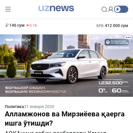
11 916 сум
28.92
13 749 сум
1 271 000 сум
32.19
МРОТ
146 сум
412 000 сум
-0.18
БРВ
Политика
31 января 2020
Алламжонов ва Мирзиёева қаерга
ишга ўтишди?