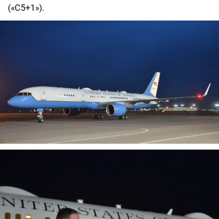
(«C5+1»).