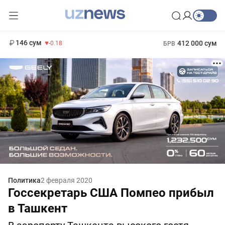
11 916 сум
28.92
13 749 сум
1 271 000 сум
32.19
МРОТ
146 сум
412 000 сум
-0.18
БРВ
Политика
2 февраля 2020
Госсекретарь США Помпео прибыл
в Ташкент