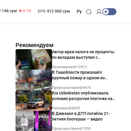
13 749 сум
32.19
МРОТ
1 271 000 сум
146 сум
-0.18
БРВ
412 000 сум
Ру
Рекомендуем
Автор идеи налога на проценты
по вкладам выступил с
разъяснением
Экономика
12413
В Ташобласти произошёл
крупный пожар в одном из
магазинов — видео
Происшествия
9678
Kia Uzbekistan опубликовала
условия рассрочки платежа на
Kia Sonet со ставкой от 0%
Реклама
8309
годовых
В Джизаке в ДТП погибла 21-
летняя блогерша — видео
Происшествия
7950