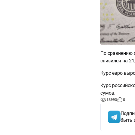
По сравнению 
снизился на 21,
Курс евро выро
Курс российско
сумов.
18993
0
Подпи
быть 