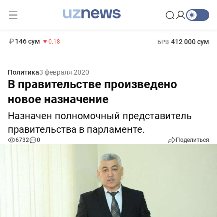
11 916 сум
28.92
13 749 сум
1 271 000 сум
32.19
МРОТ
146 сум
412 000 сум
-0.18
БРВ
Политика
3 февраля 2020
В правительстве произведено
новое назначение
Назначен полномочный представитель
правительства в парламенте.
6732
0
Поделиться