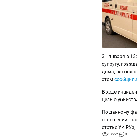
31 января в 13
супругу, гражд
дома, располо
этом
сообщил
В ходе инциден
целью убийства
По данному фа
отношении гра
статье УК РУз,
17224
0