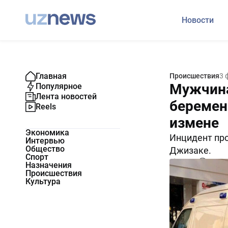
Новости
Главная
Происшествия
3 
Мужчина
Популярное
Лента новостей
беремен
Reels
измене
Экономика
Инцидент про
Интервью
Общество
Джизаке.
Спорт
17224
0
Назначения
Происшествия
Культура