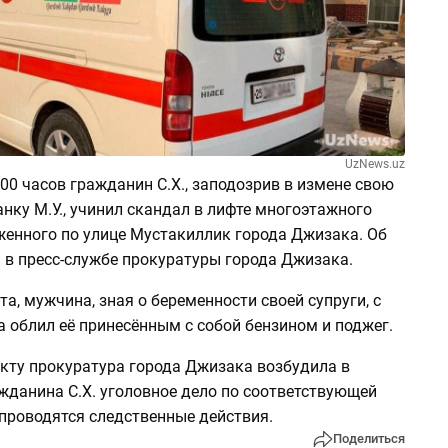
UzNews.uz
:00 часов гражданин С.Х., заподозрив в измене свою
анку М.У., учинил скандал в лифте многоэтажного
женного по улице Мустакиллик города Джизака. Об
и
в пресс-службе прокуратуры города Джизака.
та, мужчина, зная о беременности своей супруги, с
 облил её принесённым с собой бензином и поджег.
кту прокуратура города Джизака возбудила в
жданина С.Х. уголовное дело по соответствующей
 проводятся следственные действия.
Поделиться