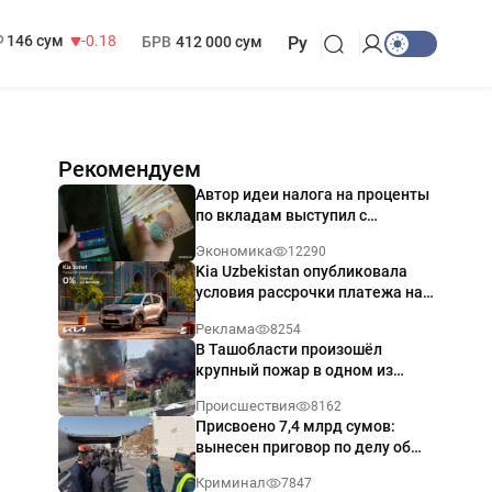
13 749 сум
32.19
МРОТ
1 271 000 сум
146 сум
-0.18
БРВ
412 000 сум
Ру
Рекомендуем
Автор идеи налога на проценты
по вкладам выступил с
разъяснением
Экономика
12290
Kia Uzbekistan опубликовала
условия рассрочки платежа на
Kia Sonet со ставкой от 0%
Реклама
8254
годовых
В Ташобласти произошёл
крупный пожар в одном из
магазинов — видео
Происшествия
8162
Присвоено 7,4 млрд сумов:
вынесен приговор по делу об
обрушении путепровода в
Криминал
7847
Ташкенте