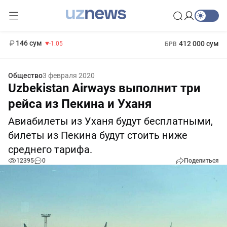
11 887 сум
-55.49
13 717 сум
1 271 000 сум
-25.83
МРОТ
146 сум
412 000 сум
-1.05
БРВ
Общество
3 февраля 2020
Uzbekistan Airways выполнит три
рейса из Пекина и Уханя
Авиабилеты из Уханя будут бесплатными,
билеты из Пекина будут стоить ниже
среднего тарифа.
12395
0
Поделиться