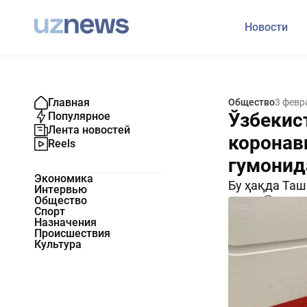
Новости
Главная
Общество
3 февр
Ўзбекис
Популярное
Лента новостей
коронав
Reels
гумонид
Экономика
Бу ҳақда Таш
Интервью
Общество
3648
0
Спорт
Назначения
Происшествия
Культура