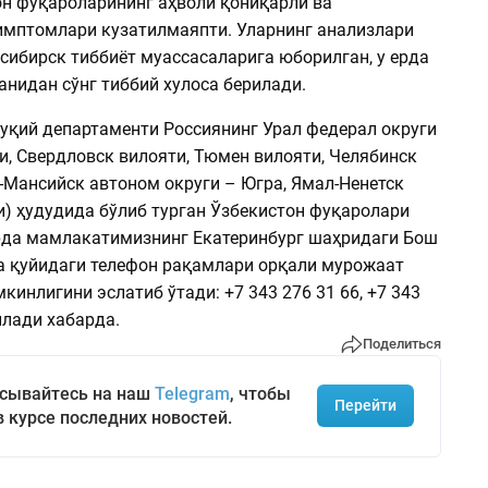
он фуқароларининг аҳволи қониқарли ва
имптомлари кузатилмаяпти. Уларнинг анализлари
сибирск тиббиёт муассасаларига юборилган, у ерда
анидан сўнг тиббий хулоса берилади.
қуқий департаменти Россиянинг Урал федерал округи
и, Свердловск вилояти, Тюмен вилояти, Челябинск
-Мансийск автоном округи – Югра, Ямал-Ненетск
и) ҳудудида бўлиб турган Ўзбекистон фуқаролари
рда мамлакатимизнинг Екатеринбург шаҳридаги Бош
а қуйидаги телефон рақамлари орқали мурожаат
инлигини эслатиб ўтади: +7 343 276 31 66, +7 343
илади хабарда.
Поделиться
сывайтесь на наш
Telegram
, чтобы
Перейти
в курсе последних новостей.