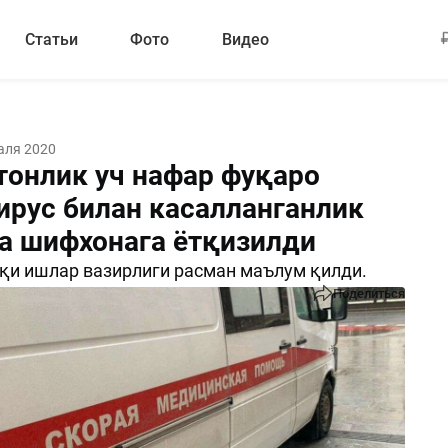
Статьи
Фото
Видео
аля 2020
тонлик уч нафар фуқаро
ирус билан касалланганлик
а шифхонага ётқизилди
қи ишлар вазирлиги расман маълум қилди.
Поделиться