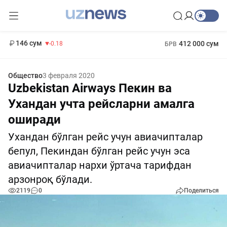
11 916 сум
28.92
13 749 сум
1 271 000 сум
32.19
МРОТ
146 сум
412 000 сум
-0.18
БРВ
Общество
3 февраля 2020
Uzbekistan Airways Пекин ва
Ухандан учта рейсларни амалга
оширади
Ухандан бўлган рейс учун авиачипталар
бепул, Пекиндан бўлган рейс учун эса
авиачипталар нархи ўртача тарифдан
арзонроқ бўлади.
2119
0
Поделиться