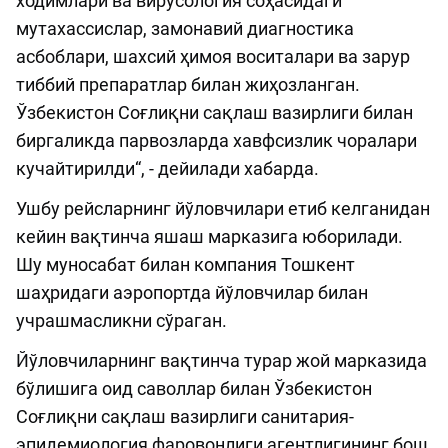
ходимлари ва вирусология соҳасидаги
мутахассислар, замонавий диагностика
асбоблари, шахсий ҳимоя воситалари ва зарур
тиббий препаратлар билан жиҳозланган.
Ўзбекистон Соғлиқни сақлаш вазирлиги билан
биргаликда парвозларда хавфсизлик чоралари
кучайтирилди“, - дейилади хабарда.
Ушбу рейсларнинг йўловчилари етиб келганидан
кейин вақтинча яшаш марказига юборилади.
Шу муносабат билан компания Тошкент
шаҳридаги аэропортда йўловчилар билан
учрашмасликни сўраган.
Йўловчиларнинг вақтинча турар жой марказида
бўлишига оид саволлар билан Ўзбекистон
Соғлиқни сақлаш вазирлиги санитария-
эпидемиология фаровонлиги агентлигининг бош