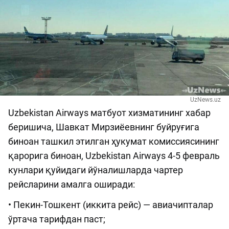
UzNews.uz
Uzbekistan Airways матбуот хизматининг хабар
беришича, Шавкат Мирзиёевнинг буйруғига
биноан ташкил этилган ҳукумат комиссиясининг
қарорига биноан, Uzbekistan Airways 4-5 февраль
кунлари қуйидаги йўналишларда чартер
рейсларини амалга оширади:
• Пекин-Тошкент (иккита рейс) — авиачипталар
ўртача тарифдан паст;