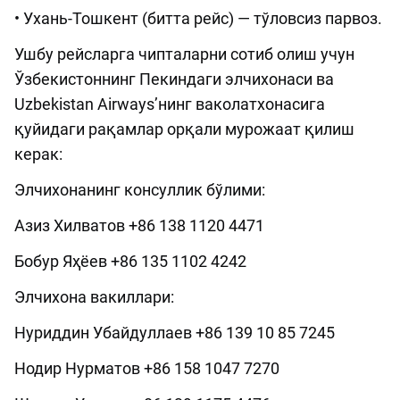
• Ухань-Тошкент (битта рейс) — тўловсиз парвоз.
Ушбу рейсларга чипталарни сотиб олиш учун
Ўзбекистоннинг Пекиндаги элчихонаси ва
Uzbekistan Airwaysʼнинг ваколатхонасига
қуйидаги рақамлар орқали мурожаат қилиш
керак:
Элчихонанинг консуллик бўлими:
Азиз Хилватов +86 138 1120 4471
Бобур Яҳёев +86 135 1102 4242
Элчихона вакиллари:
Нуриддин Убайдуллаев +86 139 10 85 7245
Нодир Нурматов +86 158 1047 7270