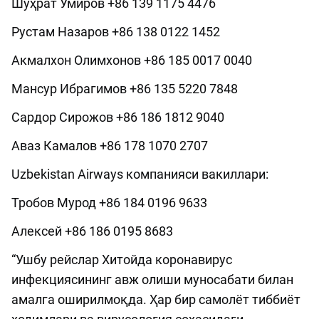
Шуҳрат Умиров +86 139 1175 4476
Рустам Назаров +86 138 0122 1452
Акмалхон Олимхонов +86 185 0017 0040
Мансур Ибрагимов +86 135 5220 7848
Сардор Сирожов +86 186 1812 9040
Аваз Камалов +86 178 1070 2707
Uzbekistan Airways компанияси вакиллари:
Тробов Мурод +86 184 0196 9633
Алексей +86 186 0195 8683
“Ушбу рейслар Хитойда коронавирус
инфекциясининг авж олиши муносабати билан
амалга оширилмоқда. Ҳар бир самолёт тиббиёт