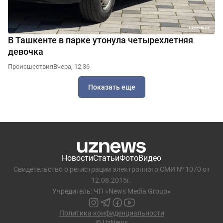
В Ташкенте в парке утонула четырехлетняя
девочка
Происшествия
Вчера, 12:36
Показать еще
Новости
Статьи
Фото
Видео
Свидетельство о регистрации электронного СМИ № 1070 от
12.08.2015г.
Учредитель: ЧП «News Media Group»
Политика конфиденциальности
© UzNews