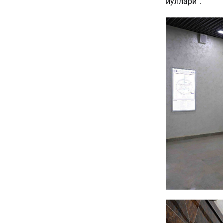
йуллари”.