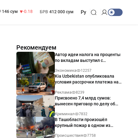
13 749 сум
32.19
МРОТ
1 271 000 сум
146 сум
-0.18
БРВ
412 000 сум
Ру
Рекомендуем
Автор идеи налога на проценты
по вкладам выступил с
разъяснением
Экономика
12257
Kia Uzbekistan опубликовала
условия рассрочки платежа на
Kia Sonet со ставкой от 0%
Реклама
8239
годовых
Присвоено 7,4 млрд сумов:
вынесен приговор по делу об
обрушении путепровода в
Криминал
7832
Ташкенте
В Ташобласти произошёл
крупный пожар в одном из
магазинов — видео
Происшествия
7758