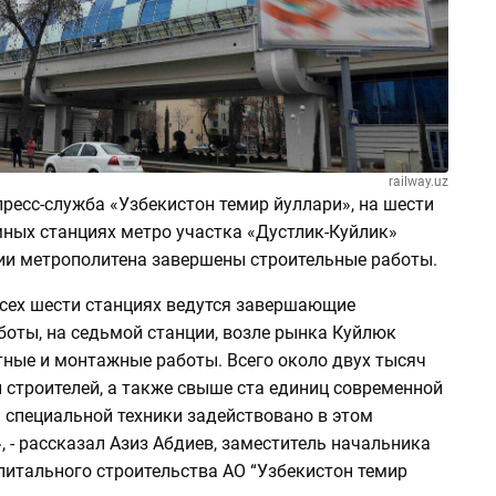
railway.uz
ресс-служба «Узбекистон темир йуллари», на шести
мных станциях метро участка «Дустлик-Куйлик»
ии метрополитена завершены строительные работы.
всех шести станциях ведутся завершающие
боты, на седьмой станции, возле рынка Куйлюк
тные и монтажные работы. Всего около двух тысяч
 строителей, а также свыше ста единиц современной
 специальной техники задействовано в этом
, - рассказал Азиз Абдиев, заместитель начальника
питального строительства АО “Узбекистон темир