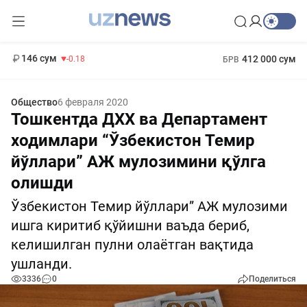
11 916 сум
28.92
13 749 сум
1 271 000 сум
32.19
МРОТ
146 сум
412 000 сум
-0.18
БРВ
Общество
6 февраля 2020
Тошкентда ДХХ ва Департамент
ходимлари “Ўзбекистон Темир
йўллари” АЖ мулозимини қўлга
олишди
Ўзбекистон Темир йўллари” АЖ мулозими
ишга киритиб қўйишни ваъда бериб,
келишилган пулни олаётган вақтида
ушланди.
3336
0
Поделиться