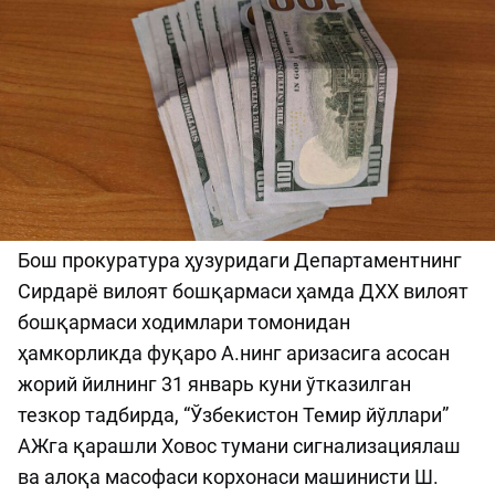
Бош прокуратура ҳузуридаги Департаментнинг
Сирдарё вилоят бошқармаси ҳамда ДХХ вилоят
бошқармаси ходимлари томонидан
ҳамкорликда фуқаро А.нинг аризасига асосан
жорий йилнинг 31 январь куни ўтказилган
тезкор тадбирда, “Ўзбекистон Темир йўллари”
АЖга қарашли Ховос тумани сигнализациялаш
ва алоқа масофаси корхонаси машинисти Ш.