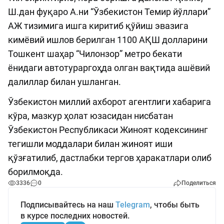
Ш.дан фуқаро А.ни “Ўзбекистон Темир йўллари”
АЖ тизимига ишга киритиб қўйиш эвазига
кимёвий ишлов берилган 1100 АҚШ долларини
Тошкент шаҳар “Чилонзор” метро бекати
ёнидаги автотураргоҳда олган вақтида ашёвий
далиллар билан ушланган.
Ўзбекистон миллий ахборот агентлиги хабарига
кўра, мазкур ҳолат юзасидан нисбатан
Ўзбекистон Республикаси Жиноят кодексининг
тегишли моддалари билан жиноят иши
қўзғатилиб, дастлабки тергов ҳаракатлари олиб
борилмоқда.
3336
0
Поделиться
Подписывайтесь на наш
Telegram
, чтобы быть
в курсе последних новостей.