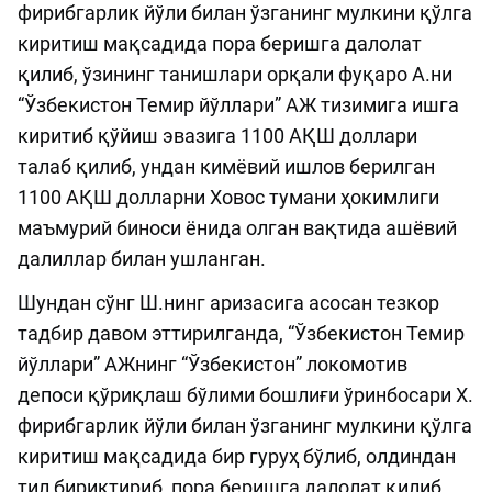
фирибгарлик йўли билан ўзганинг мулкини қўлга
киритиш мақсадида пора беришга далолат
қилиб, ўзининг танишлари орқали фуқаро А.ни
“Ўзбекистон Темир йўллари” АЖ тизимига ишга
киритиб қўйиш эвазига 1100 АҚШ доллари
талаб қилиб, ундан кимёвий ишлов берилган
1100 АҚШ долларни Ховос тумани ҳокимлиги
маъмурий биноси ёнида олган вақтида ашёвий
далиллар билан ушланган.
Шундан сўнг Ш.нинг аризасига асосан тезкор
тадбир давом эттирилганда, “Ўзбекистон Темир
йўллари” АЖнинг “Ўзбекистон” локомотив
депоси қўриқлаш бўлими бошлиғи ўринбосари Х.
фирибгарлик йўли билан ўзганинг мулкини қўлга
киритиш мақсадида бир гуруҳ бўлиб, олдиндан
тил бириктириб, пора беришга далолат қилиб,