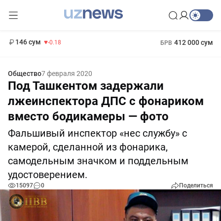
11 916 сум
28.92
13 749 сум
1 271 000 сум
32.19
МРОТ
146 сум
412 000 сум
-0.18
БРВ
Общество
7 февраля 2020
Под Ташкентом задержали
лжеинспектора ДПС с фонариком
вместо бодикамеры — фото
Фальшивый инспектор «нес службу» с
камерой, сделанной из фонарика,
самодельным значком и поддельным
удостоверением.
15097
0
Поделиться