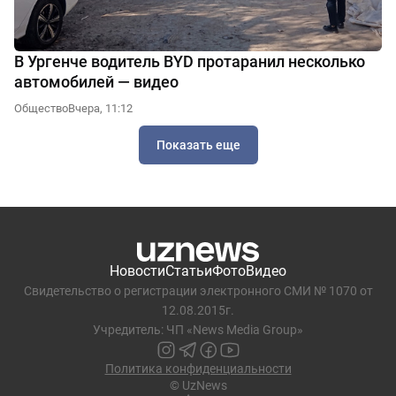
В Ургенче водитель BYD протаранил несколько
автомобилей — видео
Общество
Вчера, 11:12
Показать еще
Новости
Статьи
Фото
Видео
Свидетельство о регистрации электронного СМИ № 1070 от
12.08.2015г.
Учредитель: ЧП «News Media Group»
Политика конфиденциальности
© UzNews