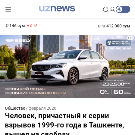
11 916 сум
28.92
13 749 сум
1 271 000 сум
32.19
МРОТ
146 сум
412 000 сум
-0.18
БРВ
Общество
7 февраля 2020
Человек, причастный к серии
взрывов 1999-го года в Ташкенте,
вышел на свободу