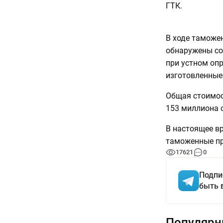
ГТК.
В ходе таможе
обнаружены со
при устном оп
изготовленные 
Общая стоимос
153 миллиона 
В настоящее в
таможенные пр
17621
0
Подпи
быть 
Популярн