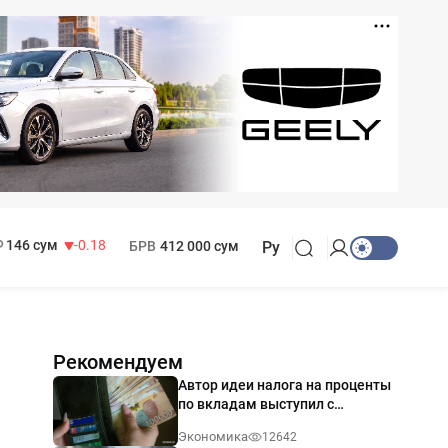
11 916 сум
28.92
13 749 сум
32.19
МРОТ
1 271 000 сум
146 сум
-0.18
БРВ
412 000 сум
Ру
Рекомендуем
Автор идеи налога на проценты
по вкладам выступил с
разъяснением
Экономика
12642