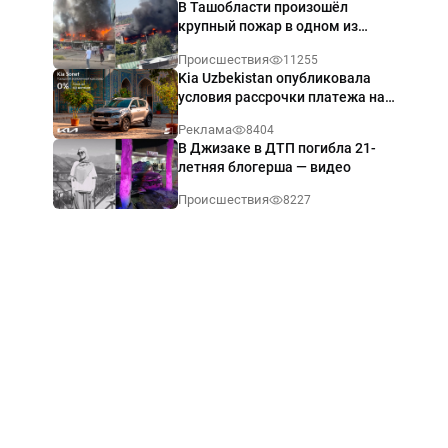
В Ташобласти произошёл
крупный пожар в одном из
магазинов — видео
Происшествия
11255
Kia Uzbekistan опубликовала
условия рассрочки платежа на
Kia Sonet со ставкой от 0%
Реклама
8404
годовых
В Джизаке в ДТП погибла 21-
летняя блогерша — видео
Происшествия
8227