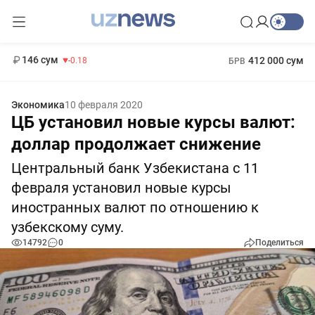
11 916 сум
28.92
13 749 сум
1 271 000 сум
32.19
МРОТ
146 сум
412 000 сум
-0.18
БРВ
Экономика
10 февраля 2020
ЦБ установил новые курсы валют:
доллар продолжает снижение
Центральный банк Узбекистана с 11
февраля установил новые курсы
иностранных валют по отношению к
узбекскому суму.
14792
0
Поделиться