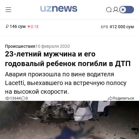
11 916 сум
28.92
13 749 сум
1 271 000 сум
32.19
МРОТ
146 сум
412 000 сум
-0.18
БРВ
Происшествия
10 февраля 2020
23-летний мужчина и его
годовалый ребенок погибли в ДТП
Авария произошла по вине водителя
Lacetti, выехавшего на встречную полосу
на высокой скорости.
12644
0
Поделиться