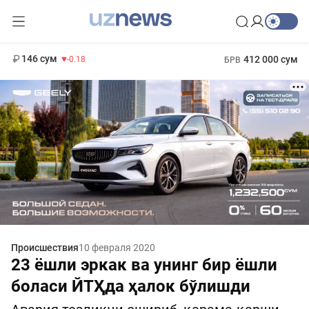
11 916 сум
28.92
13 749 сум
1 271 000 сум
32.19
МРОТ
146 сум
412 000 сум
-0.18
БРВ
Происшествия
10 февраля 2020
23 ёшли эркак ва унинг бир ёшли
боласи ЙТҲда ҳалок бўлишди