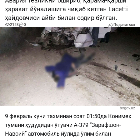
Авария тезликни ошириб, қарама-қарши
ҳаракат йўналишига чиқиб кетган Lacetti
ҳайдовчиси айби билан содир бўлган.
2153
0
Поделиться
tergov.uz
9 февраль куни тахминан соат 01:50да Конимех
тумани ҳудудидан ўтувчи А-379 “Зарафшон-
Навоий” автомобиль йўлида ўлим билан