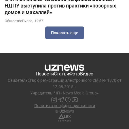
НДПУ выступила против практики «позорных
домов и махаллей»
Общество
Вчера, 12:57
Показать еще
Новости
Статьи
Фото
Видео
Свидетельство о регистрации электронного СМИ № 1070 от
12.08.2015г.
Учредитель: ЧП «News Media Group»
Политика конфиденциальности
© UzNews