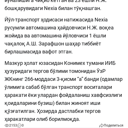
йўналишига чиқиб кетган ва 23 ёшли Н.Ж.
бошқарувидаги Nexia билан тўқнашган.
Йўл-транспорт ҳодисаси натижасида Nexia
русумли автомашина ҳайдовчиси Н.Ж. воқеа
жойида ва автомашина йўловчиси 1 ёшли
чақалоқ А.Ш. Зарафшон шаҳар тиббиёт
бирлашмасида вафот этган.
Мазкур ҳолат юзасидан Конимех тумани ИИБ
ҳузуридаги тергов бўлими томонидан ЎзР
ЖКнинг 266-моддаси 3-қисми “а” банди (одамлар
ўлимига сабаб бўлган транспорт воситалари
ҳаракати ёки улардан фойдаланиш хавфсизлиги
қоидаларини бузиш) билан жиноят иши
қўзғатилган. Ҳозирда дастлабки тергов
ҳаракатлари олиб борилмоқда.
2153
0
Поделиться