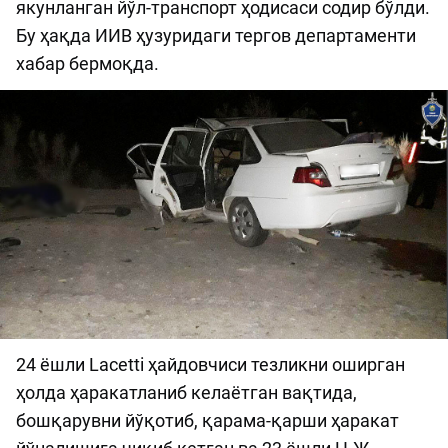
якунланган йўл-транспорт ҳодисаси содир бўлди.
Бу ҳақда ИИВ ҳузуридаги тергов департаменти
хабар бермоқда.
24 ёшли Lacetti ҳайдовчиси тезликни оширган
ҳолда ҳаракатланиб келаётган вақтида,
бошқарувни йўқотиб, қарама-қарши ҳаракат