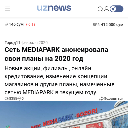
11 916 сум
28.92
13 749 сум
1 271 000 сум
32.19
МРОТ
146 сум
412 000 сум
-0.18
БРВ
Город
11 февраля 2020
Сеть MEDIAPARK анонсировала
свои планы на 2020 год
Новые акции, филиалы, онлайн
кредитование, изменение концепции
магазинов и другие планы, намеченные
сетью MEDIAPARK в текущем году.
8355
0
Поделиться