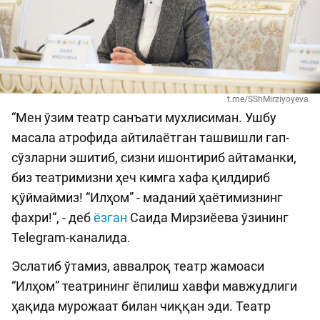
t.me/SShMirziyoyeva
“Мен ўзим театр санъати мухлисиман. Ушбу
масала атрофида айтилаётган ташвишли гап-
сўзларни эшитиб, сизни ишонтириб айтаманки,
биз театримизни ҳеч кимга хафа қилдириб
қўймаймиз! “Илҳом” - маданий ҳаётимизнинг
фахри!“, - деб
ёзган
Саида Мирзиёева ўзининг
Telegram-каналида.
Эслатиб ўтамиз, аввалроқ театр жамоаси
“Илҳом” театрининг ёпилиш хавфи мавжудлиги
ҳақида мурожаат билан чиққан эди. Театр