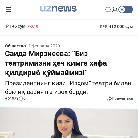
11 916 сум
28.92
13 749 сум
1 271 000 сум
32.19
МРОТ
146 сум
412 000 сум
-0.18
БРВ
Общество
11 февраля 2020
Саида Мирзиёева: “Биз
театримизни ҳеч кимга хафа
қилдириб қўймаймиз!“
Президентнинг қизи “Илҳом” театри билан
боғлиқ вазиятга изоҳ берди.
1973
0
Поделиться