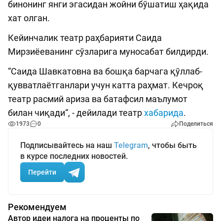
бинонинг янги эгасидан жойни бўшатиш ҳақида
хат олган.
Кейинчалик театр раҳбарияти Саида
Мирзиёеванинг сўзларига муносабат билдирди.
“Саида Шавкатовна ва бошқа барчага қўллаб-
қувватлаётганлари учун катта раҳмат. Кечроқ
театр расмий ариза ва батафсил маълумот
билан чиқади“, - дейилади театр
хабарида
.
1973
0
Поделиться
Подписывайтесь на наш
Telegram
, чтобы быть
в курсе последних новостей.
Перейти
Рекомендуем
Автор идеи налога на проценты по