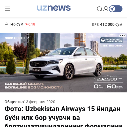
11 916 сум
28.92
13 749 сум
1 271 000 сум
32.19
МРОТ
146 сум
412 000 сум
-0.18
БРВ
Общество
13 февраля 2020
Фото: Uzbekistan Airways 15 йилдан
буён илк бор учувчи ва
борткузатувчиларининг формасини