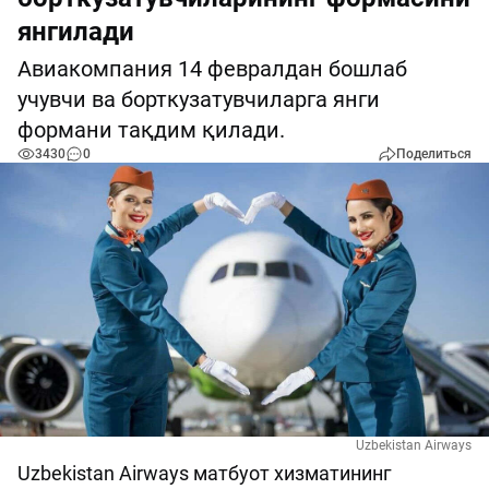
янгилади
Авиакомпания 14 февралдан бошлаб
учувчи ва борткузатувчиларга янги
формани тақдим қилади.
3430
0
Поделиться
Uzbekistan Airways
Uzbekistan Airways матбуот хизматининг