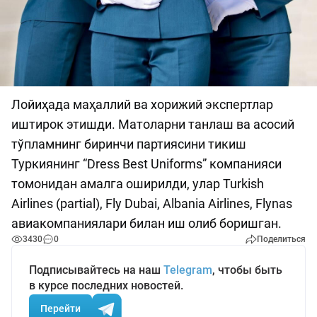
Лойиҳада маҳаллий ва хорижий экспертлар
иштирок этишди. Матоларни танлаш ва асосий
тўпламнинг биринчи партиясини тикиш
Туркиянинг “Dress Best Uniforms” компанияси
томонидан амалга оширилди, улар Turkish
Airlines (partial), Fly Dubai, Аlbania Airlines, Flynas
авиакомпаниялари билан иш олиб боришган.
3430
0
Поделиться
Подписывайтесь на наш
Telegram
, чтобы быть
в курсе последних новостей.
Перейти