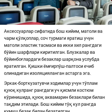
Аксессуарлар сифатида бош кийим, матоли ва
чарм қўлқоплар, соч турмаги яратиш учун
матоли эластик тасмаси ва икки хил рангдаги
бўйин шарфлари киритилган. Блузкалар ва
бўйинбоғлардаги безаклар шарқона услубда
яратилган. Қишки ёмғирпўш-палтоси ечиб
олинадиган изоляцияланган астарга эга.
Эркак-борткузатувчи ходимлар учун тўплам
қуюқ кулранг рангдаги уч қисмли костюм
кўринишида, қуюқ аквамарин безаклари билан
тақдим этилади. Бош кийим тўқ кул рангда
кумуш безак билан безатилган.