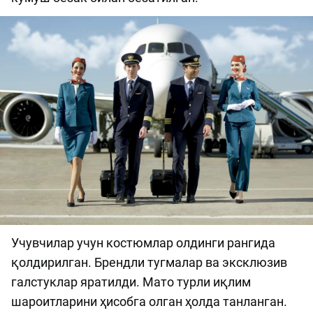
Учувчилар учун костюмлар олдинги рангида
қолдирилган. Брендли тугмалар ва эксклюзив
галстуклар яратилди. Мато турли иқлим
шароитларини ҳисобга олган ҳолда танланган.