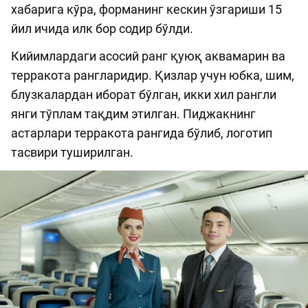
хабарига кўра, форманинг кескин ўзгариши 15
йил ичида илк бор содир бўлди.
Кийимлардаги асосий ранг қуюқ аквамарин ва
терракота рангларидир. Қизлар учун юбка, шим,
блузкалардан иборат бўлган, икки хил рангли
янги тўплам тақдим этилган. Пиджакнинг
астарлари терракота рангида бўлиб, логотип
тасвири туширилган.