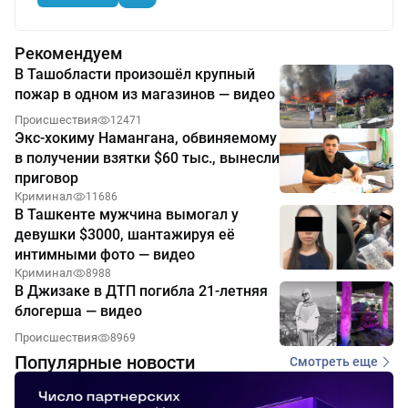
Рекомендуем
В Ташобласти произошёл крупный
пожар в одном из магазинов — видео
Происшествия
12471
Экс-хокиму Намангана, обвиняемому
в получении взятки $60 тыс., вынесли
приговор
Криминал
11686
В Ташкенте мужчина вымогал у
девушки $3000, шантажируя её
интимными фото — видео
Криминал
8988
В Джизаке в ДТП погибла 21-летняя
блогерша — видео
Происшествия
8969
Популярные новости
Смотреть еще