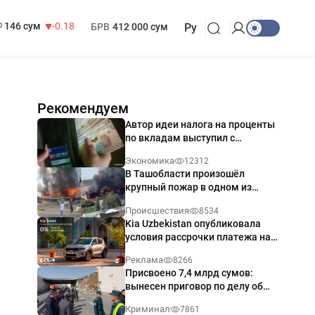
13 749 сум
32.19
МРОТ
1 271 000 сум
146 сум
-0.18
БРВ
412 000 сум
Ру
Рекомендуем
Автор идеи налога на проценты
по вкладам выступил с
разъяснением
Экономика
12312
В Ташобласти произошёл
крупный пожар в одном из
магазинов — видео
Происшествия
8534
Kia Uzbekistan опубликовала
условия рассрочки платежа на
Kia Sonet со ставкой от 0%
Реклама
8266
годовых
Присвоено 7,4 млрд сумов:
вынесен приговор по делу об
обрушении путепровода в
Криминал
7861
Ташкенте