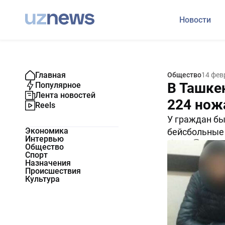
Новости
Главная
Общество
14 фев
В Ташке
Популярное
Лента новостей
224 ножа
Reels
У граждан бы
Экономика
бейсбольные 
Интервью
8120
0
Общество
Спорт
Назначения
Происшествия
Культура