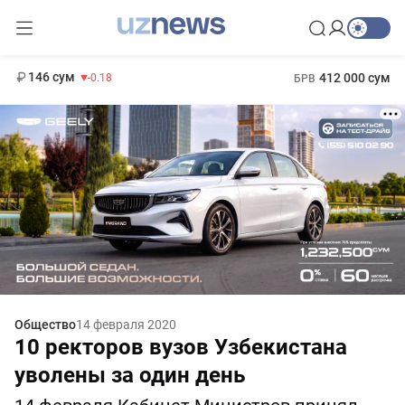
11 916 сум
28.92
13 749 сум
1 271 000 сум
32.19
МРОТ
146 сум
412 000 сум
-0.18
БРВ
Общество
14 февраля 2020
10 ректоров вузов Узбекистана
уволены за один день