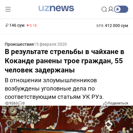
11 916 сум
28.92
13 749 сум
1 271 000 сум
32.19
МРОТ
146 сум
412 000 сум
-0.18
БРВ
Происшествия
15 февраля 2020
В результате стрельбы в чайхане в
Коканде ранены трое граждан, 55
человек задержаны
В отношении злоумышленников
возбуждены уголовные дела по
соответствующим статьям УК РУз.
9263
0
Поделиться