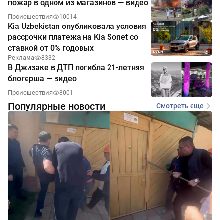
пожар в одном из магазинов — видео
Происшествия
10014
Kia Uzbekistan опубликовала условия
рассрочки платежа на Kia Sonet со
ставкой от 0% годовых
Реклама
8332
В Джизаке в ДТП погибла 21-летняя
блогерша — видео
Происшествия
8001
Популярные новости
Смотреть еще