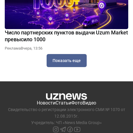
Число партнерских пунктов выдачи Uzum Market
превысило 1000
Реклама
Вчера, 13:56
Показать еще
Новости
Статьи
Фото
Видео
Свидетельство о регистрации электронного СМИ № 1070 от
12.08.2015г.
Учредитель: ЧП «News Media Group»