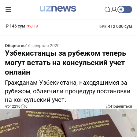
11 916 сум
28.92
13 749 сум
1 271 000 сум
32.19
МРОТ
146 сум
412 000 сум
-0.18
БРВ
Общество
16 февраля 2020
Узбекистанцы за рубежом теперь
могут встать на консульский учет
онлайн
Гражданам Узбекистана, находящимся за
рубежом, облегчили процедуру постановки
на консульский учет.
12290
0
Поделиться