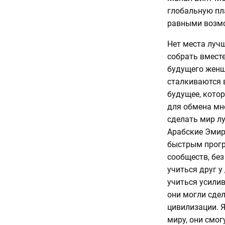
глобальную пл
равными возмо
Нет места луч
собрать вмест
будущего женщ
сталкиваются 
будущее, кото
для обмена мн
сделать мир л
Арабские Эмир
быстрым прогре
сообществ, без
учиться друг у
учиться усилив
они могли сдел
цивилизации. Я
миру, они смог