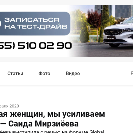
Статьи
Фото
Видео
раля 2020
ая женщин, мы усиливаем
 — Саида Мирзиёева
ева выступила с речью на форуме Global