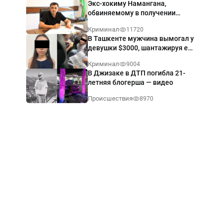
Экс-хокиму Намангана,
обвиняемому в получении
взятки $60 тыс., вынесли
Криминал
11720
приговор
В Ташкенте мужчина вымогал у
девушки $3000, шантажируя её
интимными фото — видео
Криминал
9004
В Джизаке в ДТП погибла 21-
летняя блогерша — видео
Происшествия
8970