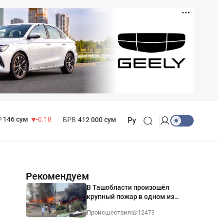
11 916 сум
28.92
13 749 сум
32.19
МРОТ
1 271 000 сум
146 сум
-0.18
БРВ
412 000 сум
Ру
Рекомендуем
В Ташобласти произошёл
крупный пожар в одном из
магазинов — видео
Происшествия
12473