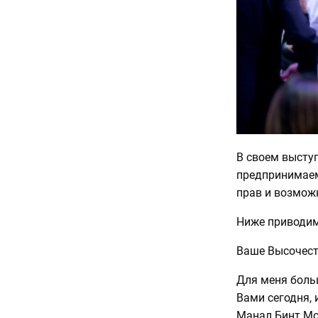
В своем высту
предпринимаем
прав и возмож
Ниже приводим
Ваше Высочест
Для меня боль
Вами сегодня,
Манал Бинт Мо