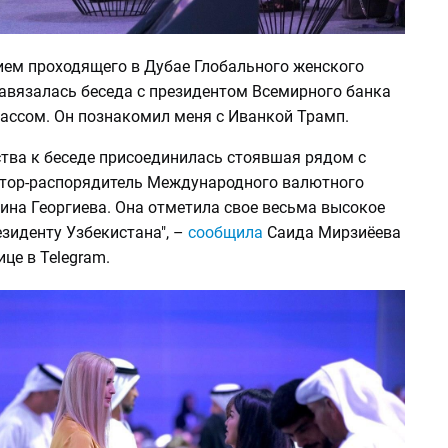
ием проходящего в Дубае Глобального женского
завязалась беседа с президентом Всемирного банка
ссом. Он познакомил меня с Иванкой Трамп.
ства к беседе присоединилась стоявшая рядом с
тор-распорядитель Международного валютного
ина Георгиева. Она отметила свое весьма высокое
зиденту Узбекистана", –
сообщила
Саида Мирзиёева
ице в Telegram.