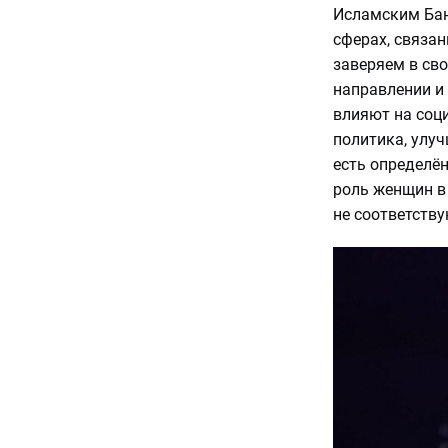
Исламским Бан
сферах, связа
заверяем в сво
направлении и
влияют на соци
политика, улуч
есть определё
роль женщин в 
не соответств