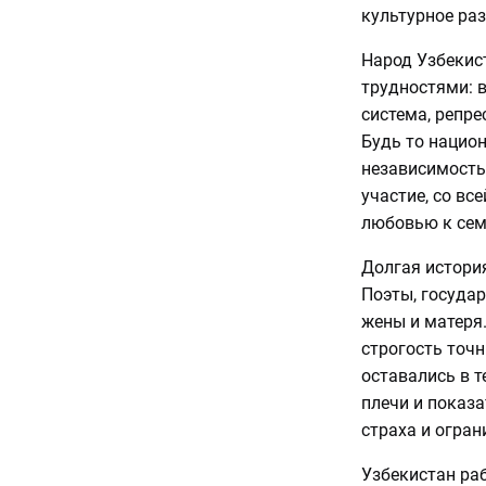
культурное раз
Народ Узбекис
трудностями: в
система, репре
Будь то нацио
независимость
участие, со вс
любовью к сем
Долгая истори
Поэты, госуда
жены и матеря.
строгость точн
оставались в 
плечи и показа
страха и огран
Узбекистан ра