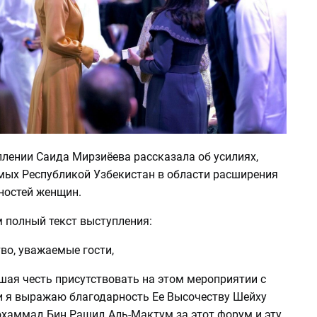
плении Саида Мирзиёева рассказала об усилиях,
ых Республикой Узбекистан в области расширения
ностей женщин.
 полный текст выступления:
во, уважаемые гости,
шая честь присутствовать на этом мероприятии с
 и я выражаю благодарность Ее Высочеству Шейху
хаммад Бин Рашид Аль-Мактум за этот форум и эту