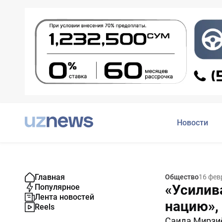
Новости
Главная
Общество
16 фев
«Усилив
Популярное
Лента новостей
нацию»,
Reels
Саида Мирзиё