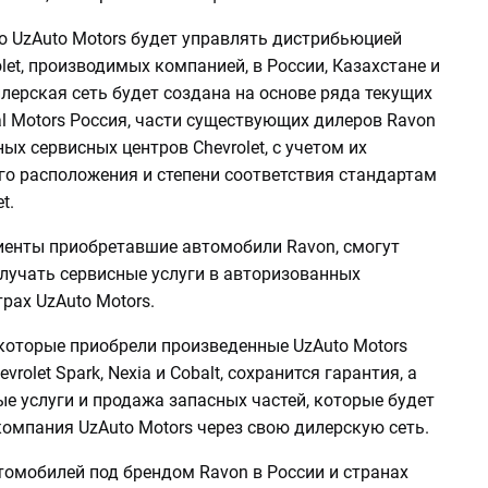
о UzAuto Motors будет управлять дистрибьюцией
let, производимых компанией, в России, Казахстане и
лерская сеть будет создана на основе ряда текущих
l Motors Россия, части существующих дилеров Ravon
ых сервисных центров Chevrolet, с учетом их
го расположения и степени соответствия стандартам
t.
лиенты приобретавшие автомобили Ravon, смогут
лучать сервисные услуги в авторизованных
рах UzAuto Motors.
 которые приобрели произведенные UzAuto Motors
rolet Spark, Nexia и Cobalt, сохранится гарантия, а
е услуги и продажа запасных частей, которые будет
омпания UzAuto Motors через свою дилерскую сеть.
томобилей под брендом Ravon в России и странах