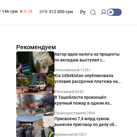
13 749 сум
32.19
МРОТ
1 271 000 сум
146 сум
-0.18
БРВ
412 000 сум
Ру
Рекомендуем
Автор идеи налога на проценты
по вкладам выступил с
разъяснением
Экономика
12261
Kia Uzbekistan опубликовала
условия рассрочки платежа на
Kia Sonet со ставкой от 0%
Реклама
8243
годовых
В Ташобласти произошёл
крупный пожар в одном из
магазинов — видео
Происшествия
7894
Присвоено 7,4 млрд сумов:
вынесен приговор по делу об
обрушении путепровода в
Криминал
7837
Ташкенте