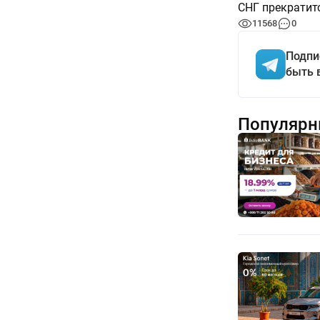
СНГ прекратитс
11568
0
Подпи
быть 
Популярн