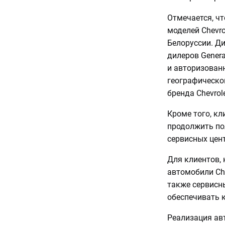
Отмечается, чт
моделей Chevro
Белоруссии. Ди
дилеров Genera
и авторизованн
географическо
бренда Chevrole
Кроме того, к
продолжить по
сервисных цент
Для клиентов,
автомобили Chev
также сервисны
обеспечивать к
Реализация ав