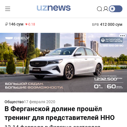
11 916 сум
28.92
13 749 сум
1 271 000 сум
32.19
МРОТ
146 сум
412 000 сум
-0.18
БРВ
Общество
17 февраля 2020
В Ферганской долине прошёл
тренинг для представителей ННО