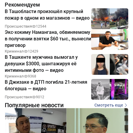
Рекомендуем
В Ташобласти произошёл крупный
пожар в одном из магазинов — видео
Происшествия
12544
Экс-хокиму Намангана, обвиняемому
в получении взятки $60 тыс., вынесли
приговор
Криминал
12429
В Ташкенте мужчина вымогал у
девушки $3000, шантажируя её
интимными фото — видео
Криминал
9368
В Джизаке в ДТП погибла 21-летняя
блогерша — видео
Происшествия
9012
Популярные новости
Смотреть еще