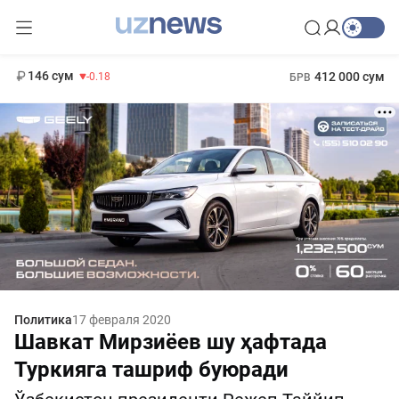
11 916 сум
28.92
13 749 сум
1 271 000 сум
32.19
МРОТ
146 сум
412 000 сум
-0.18
БРВ
Политика
17 февраля 2020
Шавкат Мирзиёев шу ҳафтада
Туркияга ташриф буюради