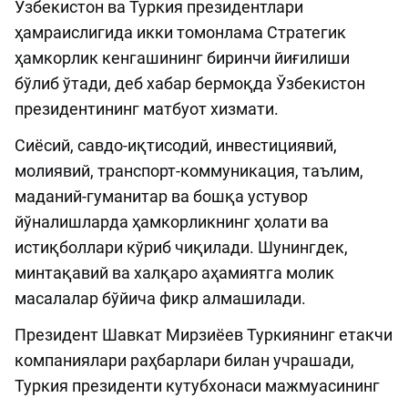
Ўзбекистон ва Туркия президентлари
ҳамраислигида икки томонлама Стратегик
ҳамкорлик кенгашининг биринчи йиғилиши
бўлиб ўтади, деб хабар бермоқда Ўзбекистон
президентининг матбуот хизмати.
Сиёсий, савдо-иқтисодий, инвестициявий,
молиявий, транспорт-коммуникация, таълим,
маданий-гуманитар ва бошқа устувор
йўналишларда ҳамкорликнинг ҳолати ва
истиқболлари кўриб чиқилади. Шунингдек,
минтақавий ва халқаро аҳамиятга молик
масалалар бўйича фикр алмашилади.
Президент Шавкат Мирзиёев Туркиянинг етакчи
компаниялари раҳбарлари билан учрашади,
Туркия президенти кутубхонаси мажмуасининг