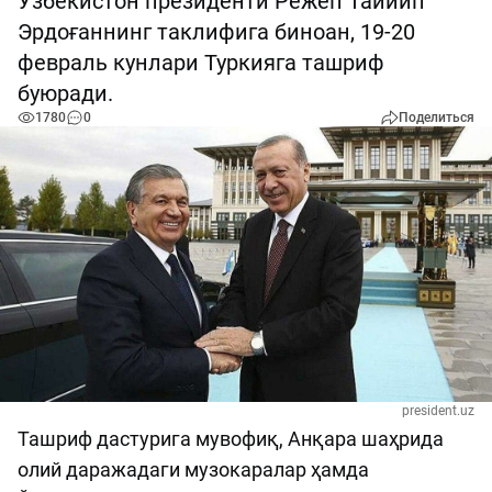
Ўзбекистон президенти Режеп Таййип
Эрдоғаннинг таклифига биноан, 19-20
февраль кунлари Туркияга ташриф
буюради.
1780
0
Поделиться
president.uz
Ташриф дастурига мувофиқ, Анқара шаҳрида
олий даражадаги музокаралар ҳамда