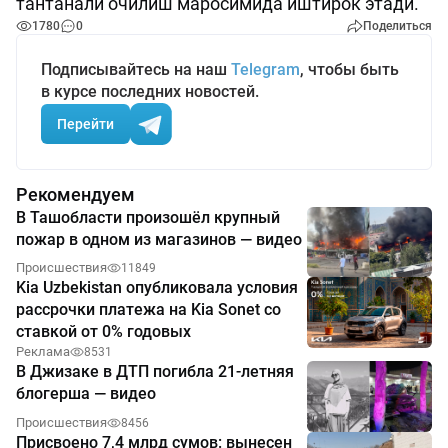
тантанали очилиш маросимида иштирок этади.
1780
0
Поделиться
Подписывайтесь на наш
Telegram
, чтобы быть
в курсе последних новостей.
Перейти
Рекомендуем
В Ташобласти произошёл крупный
пожар в одном из магазинов — видео
Происшествия
11849
Kia Uzbekistan опубликовала условия
рассрочки платежа на Kia Sonet со
ставкой от 0% годовых
Реклама
8531
В Джизаке в ДТП погибла 21-летняя
блогерша — видео
Происшествия
8456
Присвоено 7,4 млрд сумов: вынесен