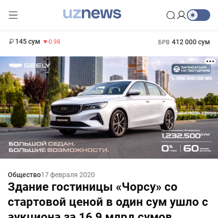
11 952 сум
36.46
13 780 сум
1 271 000 сум
30.12
МРОТ
145 сум
412 000 сум
-0.98
БРВ
Общество
17 февраля 2020
Здание гостиницы «Чорсу» со
стартовой ценой в один сум ушло с
аукциона за 16,9 млрд сумов