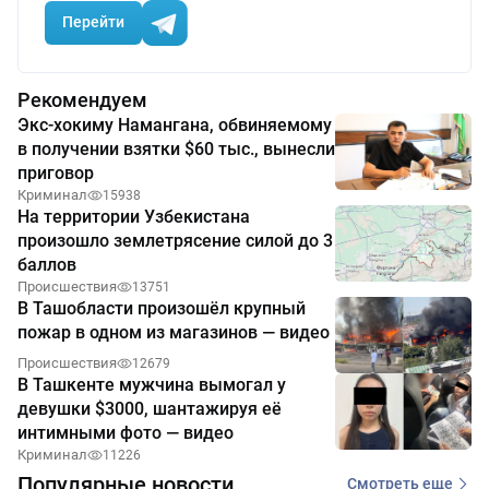
Перейти
Рекомендуем
Экс-хокиму Намангана, обвиняемому
в получении взятки $60 тыс., вынесли
приговор
Криминал
15938
На территории Узбекистана
произошло землетрясение силой до 3
баллов
Происшествия
13751
В Ташобласти произошёл крупный
пожар в одном из магазинов — видео
Происшествия
12679
В Ташкенте мужчина вымогал у
девушки $3000, шантажируя её
интимными фото — видео
Криминал
11226
Популярные новости
Смотреть еще