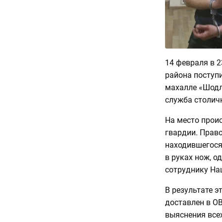
14 февраля в 
района поступи
махалле «Шодл
служба столич
На место прои
гвардии. Прав
находившегося
в руках нож, 
сотруднику На
В результате э
доставлен в О
выяснения всех