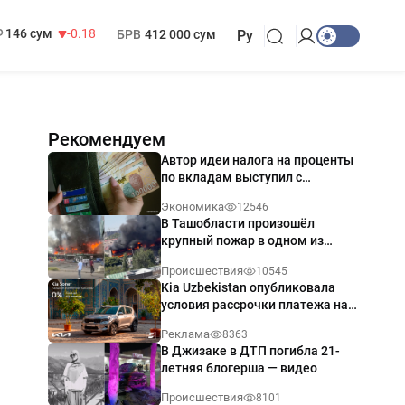
13 749 сум
32.19
МРОТ
1 271 000 сум
146 сум
-0.18
БРВ
412 000 сум
Ру
Рекомендуем
Автор идеи налога на проценты
по вкладам выступил с
разъяснением
Экономика
12546
В Ташобласти произошёл
крупный пожар в одном из
магазинов — видео
Происшествия
10545
Kia Uzbekistan опубликовала
условия рассрочки платежа на
Kia Sonet со ставкой от 0%
Реклама
8363
годовых
В Джизаке в ДТП погибла 21-
летняя блогерша — видео
Происшествия
8101